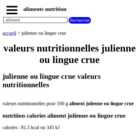
aliments nutrition
accueil
tous
les
accueil
> julienne ou lingue crue
aliments
aliments
valeurs nutritionnelles julienne
les
plus
ou lingue crue
riches
en
aliments
julienne ou lingue crue valeurs
par
nutritionnelles
familles
aliments
commencant
par
valeurs nutritionnelles pour 100 g
aliment julienne ou lingue crue
A
B
C
D
E
F
G
nutrition calories aliment julienne ou lingue crue
H
I
J
K
L
M
N
O
P
Q
R
S
T
U
calories : 81,5 kcal ou 345 kJ
V
W
X
Y
Z