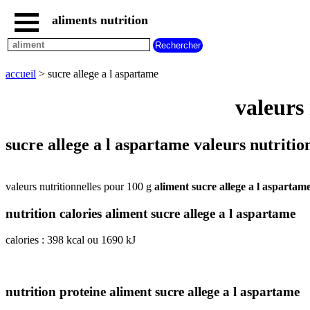
aliments nutrition
accueil
tous
les
accueil
> sucre allege a l aspartame
aliments
aliments
valeurs 
les
plus
riches
sucre allege a l aspartame valeurs nutritio
en
aliments
par
valeurs nutritionnelles pour 100 g
aliment sucre allege a l aspartam
familles
aliments
nutrition calories aliment sucre allege a l aspartame
commencant
par
calories : 398 kcal ou 1690 kJ
A
B
C
D
E
F
G
H
I
J
K
L
M
N
O
P
Q
R
S
T
U
nutrition proteine aliment sucre allege a l aspartame
V
W
X
Y
Z