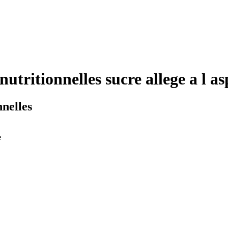
nutritionnelles sucre allege a l 
nnelles
e