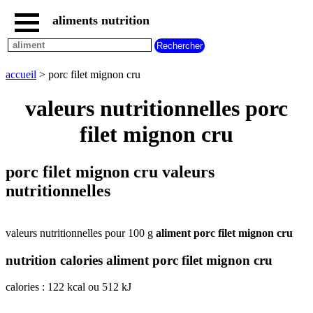
aliments nutrition
accueil
tous
les
accueil
> porc filet mignon cru
aliments
aliments
valeurs nutritionnelles porc
les
plus
filet mignon cru
riches
en
aliments
porc filet mignon cru valeurs
par
nutritionnelles
familles
aliments
commencant
par
valeurs nutritionnelles pour 100 g
aliment porc filet mignon cru
A
B
C
D
E
F
G
nutrition calories aliment porc filet mignon cru
H
I
J
K
L
M
N
O
P
Q
R
S
T
U
calories : 122 kcal ou 512 kJ
V
W
X
Y
Z