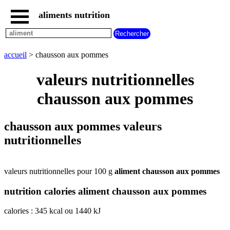
aliments nutrition
accueil
tous
les
accueil
> chausson aux pommes
aliments
aliments
valeurs nutritionnelles
les
plus
chausson aux pommes
riches
en
aliments
chausson aux pommes valeurs
par
nutritionnelles
familles
aliments
commencant
par
valeurs nutritionnelles pour 100 g
aliment chausson aux pommes
A
B
C
D
E
F
G
nutrition calories aliment chausson aux pommes
H
I
J
K
L
M
N
O
P
Q
R
S
T
U
calories : 345 kcal ou 1440 kJ
V
W
X
Y
Z