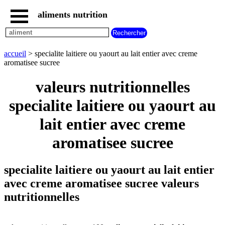
aliments nutrition
accueil
tous
les
accueil
> specialite laitiere ou yaourt au lait entier avec creme
aliments
aromatisee sucree
aliments
les
valeurs nutritionnelles
plus
riches
specialite laitiere ou yaourt au
en
lait entier avec creme
aliments
par
familles
aromatisee sucree
aliments
commencant
par
specialite laitiere ou yaourt au lait entier
A
B
C
D
E
F
G
avec creme aromatisee sucree valeurs
H
I
J
K
L
M
N
nutritionnelles
O
P
Q
R
S
T
U
V
W
X
Y
Z