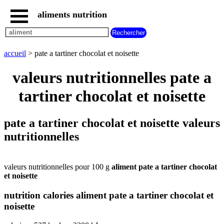
aliments nutrition
accueil
tous
les
accueil
> pate a tartiner chocolat et noisette
aliments
aliments
valeurs nutritionnelles pate a
les
plus
tartiner chocolat et noisette
riches
en
aliments
pate a tartiner chocolat et noisette valeurs
par
nutritionnelles
familles
aliments
commencant
par
valeurs nutritionnelles pour 100 g
aliment pate a tartiner chocolat
A
B
C
D
E
F
G
et noisette
H
I
J
K
L
M
N
nutrition calories aliment pate a tartiner chocolat et
O
P
Q
R
S
T
U
noisette
V
W
X
Y
Z