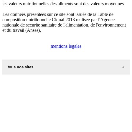
les valeurs nutritionnelles des aliments sont des valeurs moyennes
Les donnees presentees sur ce site sont issues de la Table de
composition nutritionnelle Ciqual 2013 realisee par l'Agence
nationale de securite sanitaire de l'alimentation, de l'environnement
et du travail (Anses).
mentions legales
tous nos sites
les additifs alimentaires
carte de france
recettes d alsace les recettes alsaciennes traditionnelles
les prenoms
code postal des villes et villages en france