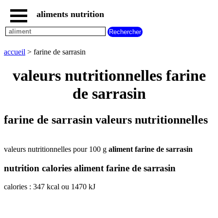
aliments nutrition
accueil
tous
les
accueil
> farine de sarrasin
aliments
aliments
valeurs nutritionnelles farine
les
plus
de sarrasin
riches
en
aliments
farine de sarrasin valeurs nutritionnelles
par
familles
aliments
valeurs nutritionnelles pour 100 g
aliment farine de sarrasin
commencant
par
nutrition calories aliment farine de sarrasin
A
B
C
D
E
F
G
H
I
J
K
L
M
N
calories : 347 kcal ou 1470 kJ
O
P
Q
R
S
T
U
V
W
X
Y
Z