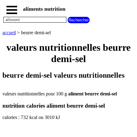
aliments nutrition
accueil
tous
les
accueil
> beurre demi-sel
aliments
aliments
valeurs nutritionnelles beurre
les
plus
demi-sel
riches
en
aliments
beurre demi-sel valeurs nutritionnelles
par
familles
aliments
valeurs nutritionnelles pour 100 g
aliment beurre demi-sel
commencant
par
nutrition calories aliment beurre demi-sel
A
B
C
D
E
F
G
H
I
J
K
L
M
N
calories : 732 kcal ou 3010 kJ
O
P
Q
R
S
T
U
V
W
X
Y
Z