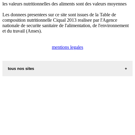
les valeurs nutritionnelles des aliments sont des valeurs moyennes
Les donnees presentees sur ce site sont issues de la Table de
composition nutritionnelle Ciqual 2013 realisee par l'Agence
nationale de securite sanitaire de l'alimentation, de l'environnement
et du travail (Anses).
mentions legales
tous nos sites
les additifs alimentaires
carte de france
recettes d alsace les recettes alsaciennes traditionnelles
les prenoms
code postal des villes et villages en france