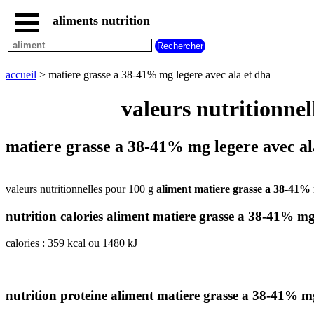
aliments nutrition
accueil
tous
les
accueil
> matiere grasse a 38-41% mg legere avec ala et dha
aliments
aliments
valeurs nutritionnel
les
plus
riches
matiere grasse a 38-41% mg legere avec ala
en
aliments
par
valeurs nutritionnelles pour 100 g
aliment matiere grasse a 38-41% 
familles
aliments
nutrition calories aliment matiere grasse a 38-41% mg
commencant
par
calories : 359 kcal ou 1480 kJ
A
B
C
D
E
F
G
H
I
J
K
L
M
N
O
P
Q
R
S
T
U
nutrition proteine aliment matiere grasse a 38-41% mg
V
W
X
Y
Z