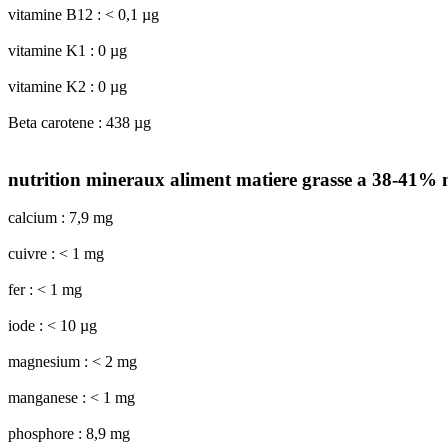
vitamine B12 : < 0,1 µg
vitamine K1 : 0 µg
vitamine K2 : 0 µg
Beta carotene : 438 µg
nutrition mineraux aliment matiere grasse a 38-41% m
calcium : 7,9 mg
cuivre : < 1 mg
fer : < 1 mg
iode : < 10 µg
magnesium : < 2 mg
manganese : < 1 mg
phosphore : 8,9 mg