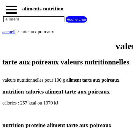
aliments nutrition
accueil
tous
les
accueil
> tarte aux poireaux
aliments
aliments
vale
les
plus
riches
tarte aux poireaux valeurs nutritionnelles
en
aliments
par
valeurs nutritionnelles pour 100 g
aliment tarte aux poireaux
familles
aliments
nutrition calories aliment tarte aux poireaux
commencant
par
calories : 257 kcal ou 1070 kJ
A
B
C
D
E
F
G
H
I
J
K
L
M
N
O
P
Q
R
S
T
U
nutrition proteine aliment tarte aux poireaux
V
W
X
Y
Z