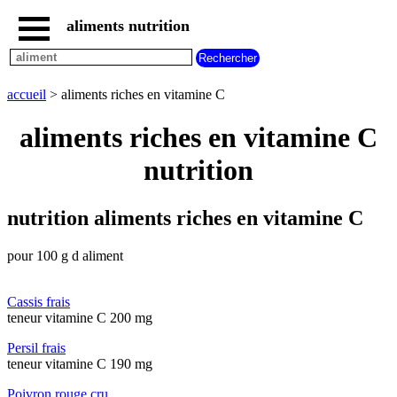
aliments nutrition
accueil
tous
les
accueil
> aliments riches en vitamine C
aliments
aliments
aliments riches en vitamine C
les
plus
nutrition
riches
en
aliments
nutrition aliments riches en vitamine C
par
familles
pour 100 g d aliment
aliments
commencant
par
Cassis frais
A
B
C
D
E
F
G
teneur vitamine C 200 mg
H
I
J
K
L
M
N
Persil frais
O
P
Q
R
S
T
U
teneur vitamine C 190 mg
V
W
X
Y
Z
Poivron rouge cru